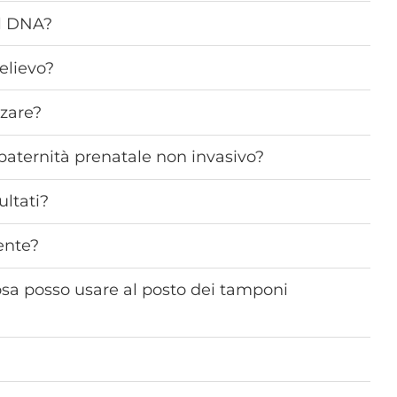
el DNA?
relievo?
zzare?
 paternità prenatale non invasivo?
ultati?
ente?
cosa posso usare al posto dei tamponi