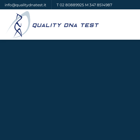
Salta
info@qualitydnatest.it
T
02 80889925
M
347 8514987
ai
contenuti