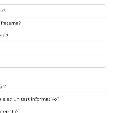
re?
 fraterna?
nti?
le?
ale ed un test informativo?
aternità?