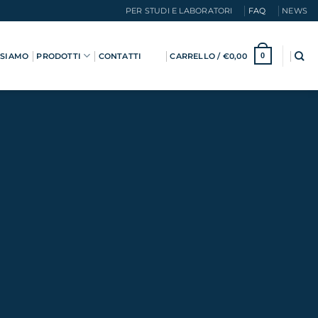
PER STUDI E LABORATORI
FAQ
NEWS
 SIAMO
PRODOTTI
CONTATTI
CARRELLO /
€
0,00
0